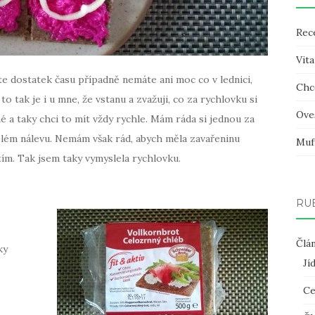
Rec
Vit
 dostatek času případně nemáte ani moc co v lednici,
Chc
o tak je i u mne, že vstanu a zvažuji, co za rychlovku si
Ove
né a taky chci to mít vždy rychle. Mám ráda si jednou za
elém nálevu. Nemám však rád, abych měla zavařeninu
Muf
ím. Tak jsem taky vymyslela rychlovku.
RU
Člá
ky
Jí
Ce