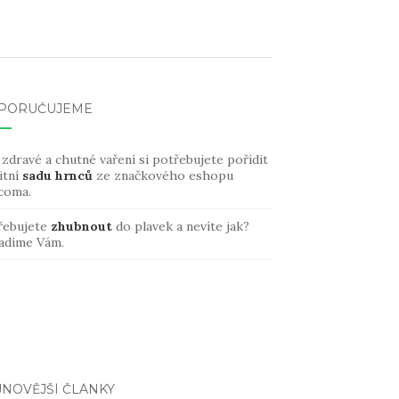
PORUČUJEME
zdravé a chutné vaření si potřebujete pořídit
itní
sadu hrnců
ze značkového eshopu
coma.
řebujete
zhubnout
do plavek a nevíte jak?
adíme Vám.
JNOVĚJŠÍ ČLÁNKY