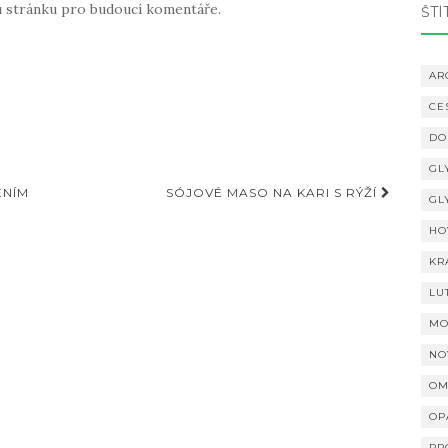
u stránku pro budoucí komentáře.
ŠTÍ
AR
CE
DO
GL
ENÍM
SÓJOVÉ MASO NA KARI S RÝŽÍ
GL
HO
KR
LU
MO
NO
OM
OP
PR