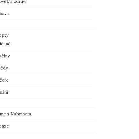
ověk a zdraví
bava
epty
ídaně
ačiny
ědy
čeře
sání
íme s Nahrinem
enze