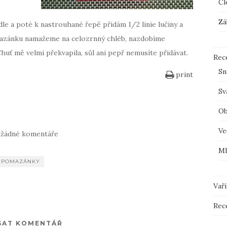
Čl
Zá
e a poté k nastrouhané řepě přidám 1/2 linie lučiny a
mazánku namažeme na celozrnný chléb, nazdobíme
Chuť mě velmi překvapila, sůl ani pepř nemusíte přidávat.
Rec
Sn
print
Sv
Ob
r
Ve
 žádné komentáře
Ml
POMAZÁNKY
Vař
Rec
SAT KOMENTÁŘ