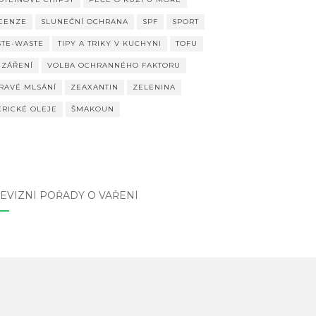
CENZE
SLUNEČNÍ OCHRANA
SPF
SPORT
STE-WASTE
TIPY A TRIKY V KUCHYNI
TOFU
 ZÁŘENÍ
VOLBA OCHRANNÉHO FAKTORU
RAVÉ MLSÁNÍ
ZEAXANTIN
ZELENINA
ERICKÉ OLEJE
ŠMAKOUN
EVIZNÍ POŘADY O VAŘENÍ