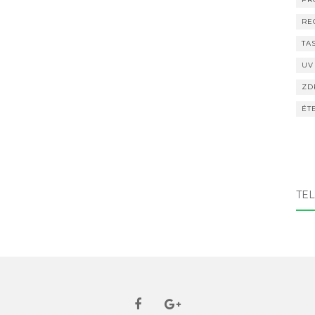
RE
TA
UV
ZD
ÉT
TEL