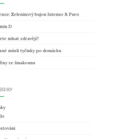
enze: Zeleninový bujon Intenso & Puro
amin D
ete mlsat zdravěji?
sné müsli tyčinky po domácku
finy ze šmakounu
BRIKY
nky
dlo
stování