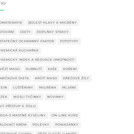
TKY
OMATERAPIE
BOLEST HLAVY A MIGRÉNY
STOVÁNÍ
DIETY
DOPLŇKY STRAVY
STATEČNÝ OCHRANNÝ FAKTOR
FOTOTYPY
YKEMICKÁ KUCHAŘKA
YKEMICKÝ INDEX A REDUKCE HMOTNOSTI
VĚZÍ MASO
HUBNUTÍ
KAŠE
KOŘENÍ
ABIČKOVÁ DIETA
KRŮTÍ MASO
KŘEČOVÉ ŽÍLY
TEIN
LUŠTĚNINY
MIGRÉNA
MLSÁNÍ
ZEK
MÜSLI TYČINKY
NOVINKY
VÝ PŘÍSTUP K JÍDLU
EGA-3 MASTNÉ KYSELINY
ON-LINE KURZ
ALOVACÍ KRÉM
POLÉVKY
POMAZÁNKY
OTEINOVÉ CHIPSY
PÉČE O KŮŽI U MOŘE