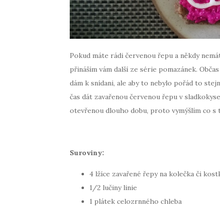
Pokud máte rádi červenou řepu a někdy nemáte
přináším vám další ze série pomazánek. Občas t
dám k snídani, ale aby to nebylo pořád to stej
čas dát zavařenou červenou řepu v sladkokys
otevřenou dlouho dobu, proto vymýšlím co s t
Suroviny:
4 lžíce zavařené řepy na kolečka či kost
1/2 lučiny linie
1 plátek celozrnného chleba