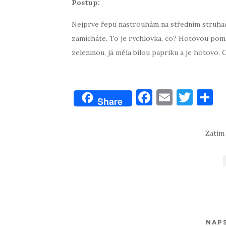
Postup:
Nejprve řepu nastrouhám na středním struhadl
zamícháte. To je rychlovka, co? Hotovou po
zeleninou, já měla bílou papriku a je hotovo. 
F
E
T
S
Share
a
m
w
h
c
ai
it
a
Zatím
e
l
te
e
b
r
o
o
k
NAP