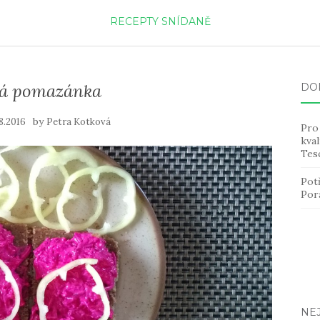
RECEPTY
SNÍDANĚ
á pomazánka
DO
by
8.2016
Petra Kotková
Pro 
kval
Tes
Pot
Por
NE