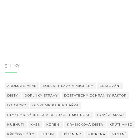
ŠTÍTKY
AROMATERAPIE
BOLEST HLAVY A MIGRÉNY
CESTOVÁNÍ
DIETY
DOPLŇKY STRAVY
DOSTATEČNÝ OCHRANNÝ FAKTOR
FOTOTYPY
GLYKEMICKÁ KUCHAŘKA
GLYKEMICKÝ INDEX A REDUKCE HMOTNOSTI
HOVĚZÍ MASO
HUBNUTÍ
KAŠE
KOŘENÍ
KRABIČKOVÁ DIETA
KRŮTÍ MASO
KŘEČOVÉ ŽÍLY
LUTEIN
LUŠTĚNINY
MIGRÉNA
MLSÁNÍ