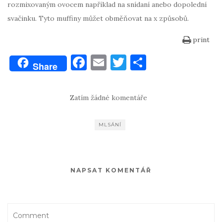
rozmixovaným ovocem například na snídaní anebo dopolední
svačinku. Tyto muffiny můžet obměňovat na x způsobů.
print
F
E
T
S
Share
a
m
w
h
c
ai
it
ar
Zatím žádné komentáře
e
l
te
e
b
r
MLSÁNÍ
o
o
k
NAPSAT KOMENTÁŘ