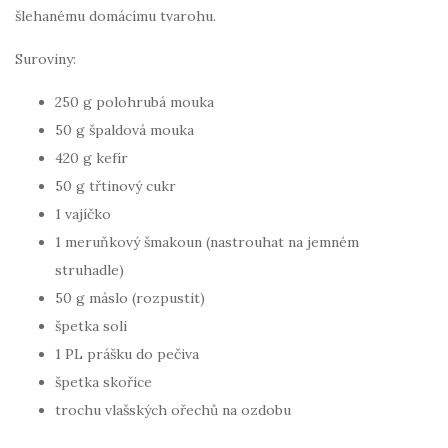
šlehanému domácímu tvarohu.
Suroviny:
250 g polohrubá mouka
50 g špaldová mouka
420 g kefír
50 g třtinový cukr
1 vajíčko
1 meruňkový šmakoun (nastrouhat na jemném
struhadle)
50 g máslo (rozpustit)
špetka soli
1 PL prášku do pečiva
špetka skořice
trochu vlašských ořechů na ozdobu