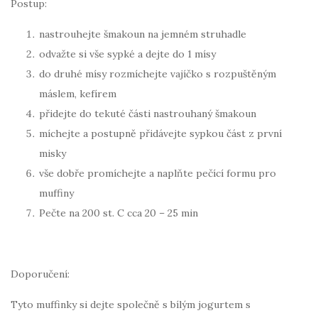
Postup:
nastrouhejte šmakoun na jemném struhadle
odvažte si vše sypké a dejte do 1 mísy
do druhé mísy rozmíchejte vajíčko s rozpuštěným
máslem, kefírem
přidejte do tekuté části nastrouhaný šmakoun
míchejte a postupně přidávejte sypkou část z první
misky
vše dobře promíchejte a naplňte pečící formu pro
muffiny
Pečte na 200 st. C cca 20 – 25 min
Doporučení:
Tyto muffinky si dejte společně s bílým jogurtem s