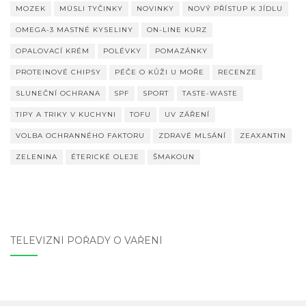
MOZEK
MÜSLI TYČINKY
NOVINKY
NOVÝ PŘÍSTUP K JÍDLU
OMEGA-3 MASTNÉ KYSELINY
ON-LINE KURZ
OPALOVACÍ KRÉM
POLÉVKY
POMAZÁNKY
PROTEINOVÉ CHIPSY
PÉČE O KŮŽI U MOŘE
RECENZE
SLUNEČNÍ OCHRANA
SPF
SPORT
TASTE-WASTE
TIPY A TRIKY V KUCHYNI
TOFU
UV ZÁŘENÍ
VOLBA OCHRANNÉHO FAKTORU
ZDRAVÉ MLSÁNÍ
ZEAXANTIN
ZELENINA
ÉTERICKÉ OLEJE
ŠMAKOUN
TELEVIZNÍ POŘADY O VAŘENÍ