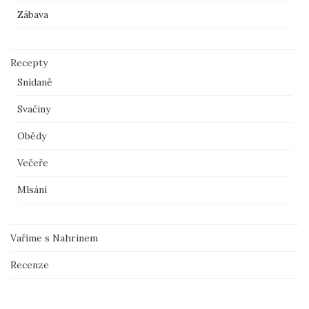
Zábava
Recepty
Snídaně
Svačiny
Obědy
Večeře
Mlsání
Vaříme s Nahrinem
Recenze