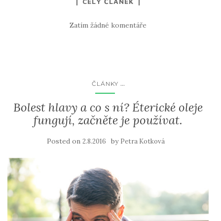
CELÝ ČLÁNEK
c
ai
it
ar
e
l
te
e
Zatím žádné komentáře
b
r
o
o
k
...
ČLÁNKY
Bolest hlavy a co s ní? Éterické oleje
fungují, začněte je používat.
Posted on
by
2.8.2016
Petra Kotková