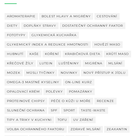
AROMATERAPIE
BOLEST HLAVY A MIGRÉNY
CESTOVÁNÍ
DIETY
DOPLŇKY STRAVY
DOSTATEČNÝ OCHRANNÝ FAKTOR
FOTOTYPY
GLYKEMICKÁ KUCHAŘKA
GLYKEMICKÝ INDEX A REDUKCE HMOTNOSTI
HOVĚZÍ MASO
HUBNUTÍ
KAŠE
KOŘENÍ
KRABIČKOVÁ DIETA
KRŮTÍ MASO
KŘEČOVÉ ŽÍLY
LUTEIN
LUŠTĚNINY
MIGRÉNA
MLSÁNÍ
MOZEK
MÜSLI TYČINKY
NOVINKY
NOVÝ PŘÍSTUP K JÍDLU
OMEGA-3 MASTNÉ KYSELINY
ON-LINE KURZ
OPALOVACÍ KRÉM
POLÉVKY
POMAZÁNKY
PROTEINOVÉ CHIPSY
PÉČE O KŮŽI U MOŘE
RECENZE
SLUNEČNÍ OCHRANA
SPF
SPORT
TASTE-WASTE
TIPY A TRIKY V KUCHYNI
TOFU
UV ZÁŘENÍ
VOLBA OCHRANNÉHO FAKTORU
ZDRAVÉ MLSÁNÍ
ZEAXANTIN