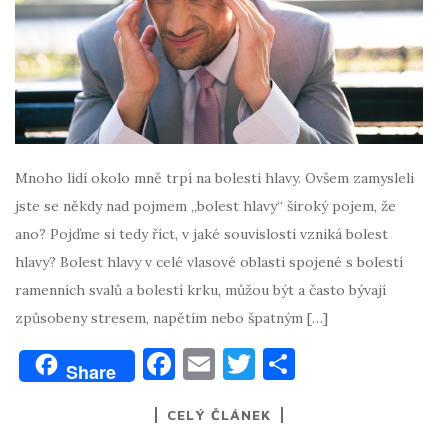
Mnoho lidí okolo mně trpí na bolesti hlavy. Ovšem zamysleli
jste se někdy nad pojmem „bolest hlavy“ široký pojem, že
ano? Pojďme si tedy říct, v jaké souvislosti vzniká bolest
hlavy? Bolest hlavy v celé vlasové oblasti spojené s bolestí
ramenních svalů a bolestí krku, můžou být a často bývají
způsobeny stresem, napětím nebo špatným […]
F
E
T
S
Share
a
m
w
h
CELÝ ČLÁNEK
c
ai
it
ar