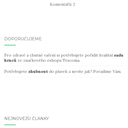
e
l
te
e
Komentářů: 2
b
r
o
o
k
DOPORUČUJEME
Pro zdravé a chutné vaření si potřebujete pořídit kvalitní
sadu
hrnců
ze značkového eshopu Tescoma.
Potřebujete
zhubnout
do plavek a nevíte jak? Poradíme Vám.
NEJNOVĚJŠÍ ČLÁNKY