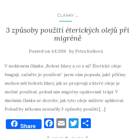
...
ČLÁNKY
3 způsoby použití éterických olejů při
migréně
Posted on
by
4.8.2016
Petra Kotková
V nedávném článku „Bolest hlavy a co s ní? Éterické oleje
fungují, začněte je používat.“ jsem vám popsala, jaké příčiny
mohou mít bolesti hlavy, jak se projevují a které oleje je
možné používat, pokud nás migrény opakovaně trápí. V
dnešním článku se dozvíte, jak tyto oleje můžete aplikovat.
Pokud by někomu nestačily 3 způsoby použití […]
F
E
T
S
Share
a
m
w
h