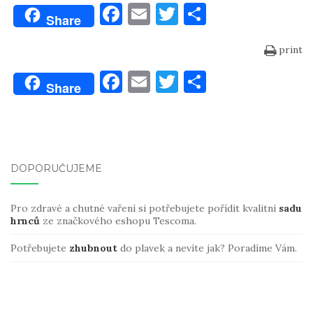
F
E
T
S
Share
a
m
w
h
print
c
ai
it
ar
e
l
te
e
F
E
T
S
Share
b
r
a
m
w
h
o
c
ai
it
ar
o
e
l
te
e
k
b
r
DOPORUČUJEME
o
o
Pro zdravé a chutné vaření si potřebujete pořídit kvalitní
sadu
hrnců
ze značkového eshopu Tescoma.
k
Potřebujete
zhubnout
do plavek a nevíte jak? Poradíme Vám.