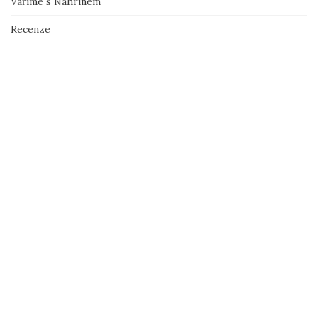
Vaříme s Nahrinem
Recenze