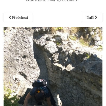
Posted on
by
4.9.2016
Petr Kotek
Předchozí
Další