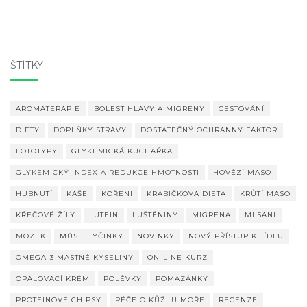
ŠTÍTKY
AROMATERAPIE
BOLEST HLAVY A MIGRÉNY
CESTOVÁNÍ
DIETY
DOPLŇKY STRAVY
DOSTATEČNÝ OCHRANNÝ FAKTOR
FOTOTYPY
GLYKEMICKÁ KUCHAŘKA
GLYKEMICKÝ INDEX A REDUKCE HMOTNOSTI
HOVĚZÍ MASO
HUBNUTÍ
KAŠE
KOŘENÍ
KRABIČKOVÁ DIETA
KRŮTÍ MASO
KŘEČOVÉ ŽÍLY
LUTEIN
LUŠTĚNINY
MIGRÉNA
MLSÁNÍ
MOZEK
MÜSLI TYČINKY
NOVINKY
NOVÝ PŘÍSTUP K JÍDLU
OMEGA-3 MASTNÉ KYSELINY
ON-LINE KURZ
OPALOVACÍ KRÉM
POLÉVKY
POMAZÁNKY
PROTEINOVÉ CHIPSY
PÉČE O KŮŽI U MOŘE
RECENZE